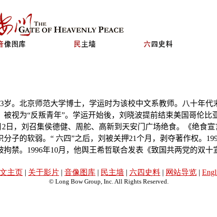
3
岁。北京师范大学博士，学运时
为该校中文系教师。八十年代
，被视为“反叛青
年”。学运开始後，刘晓波提前结束美国哥伦比
月
2
日，刘召集侯德健、周舵、高新到天安门广场绝食。
《绝食宣
识分子的软弱。“ 六四”之后，刘被关押
21
个
月，剥夺著作权。
19
被拘禁。
1996
年
10
月，他舆王希哲
联合发表《致国共两党的双十
文主页
|
关于影片
|
音像图库
|
民主墙
|
六四史料
|
网站导览
|
Engl
© Long Bow Group, Inc. All Rights Reserved.