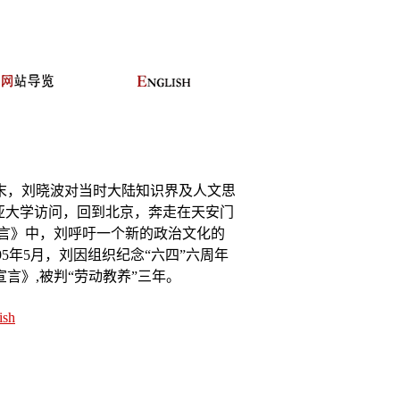
末，刘晓波对当时大陆
知识界及人文思
亚大
学访问，回到北京，奔走在天安门
言》中，刘呼吁一个新的政治文化的
95
年
5
月，刘因组织纪念“六四”六
周年
宣言》
,
被判“劳动教养”三
年。
ish