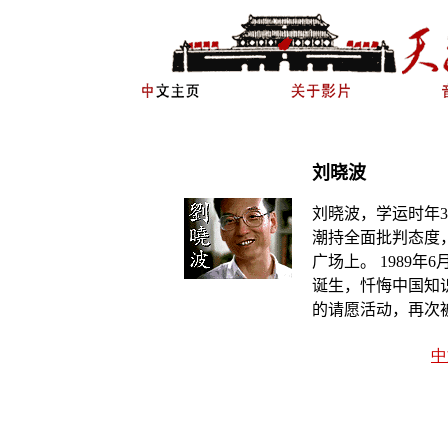
刘晓波
刘晓波，学运时年
3
潮持全面批判态度
广场上。
1989
年
6
诞生，忏
悔中国知
的请愿活动，再次
中